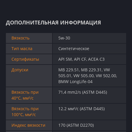
ДОПОЛНИТЕЛЬНАЯ ИНФОРМАЦИЯ
Вязкость
5w-30
Тип масла
Синтетическое
Сертификаты
API SM, API CF, ACEA C3
Допуски
MB 229.51, MB 229.31, VW
505.01, VW 505.00, VW 502.00,
BMW LongLife-04
Вязкость при
71,4 mm2/s (ASTM D445)
40°C, мм²/с
Вязкость при
12.2 мм²/с (ASTM D445)
100°C, мм²/с
Индекс вязкости
170 (ASTM D2270)