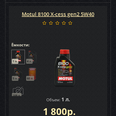
Motul 8100 X-cess gen2 5W40
Ёмкости:
1 л.
4 л.
5 л.
60 л.
208 л.
1 л.
Объем:
1 800р.