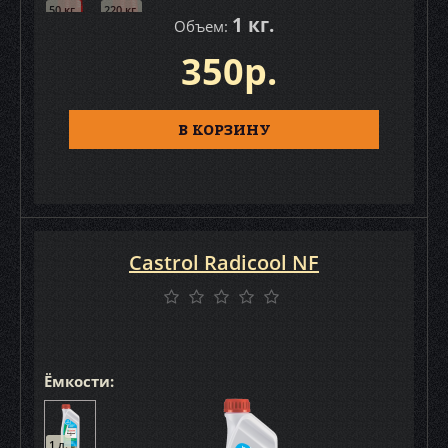
50 кг.
220 кг.
1 кг.
Объем:
350р.
В КОРЗИНУ
Castrol Radicool NF
Ёмкости:
1 л.