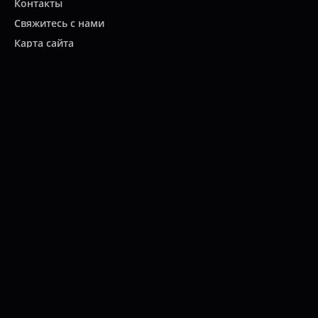
Контакты
Свяжитесь с нами
Карта сайта
Мы работаем:
ПН-ПТ: 10:00 - 20:00
СБ: 10:00 - 19:00
ВС: 11:00 - 18:00
(812)
313-2585
© 2022 Интернет-магазин "Все масла".
Продажа автомасел, специальных жидкостей, автохимии,
расходных материалов для автомобилей, коммерческой, мото и
другой техники.