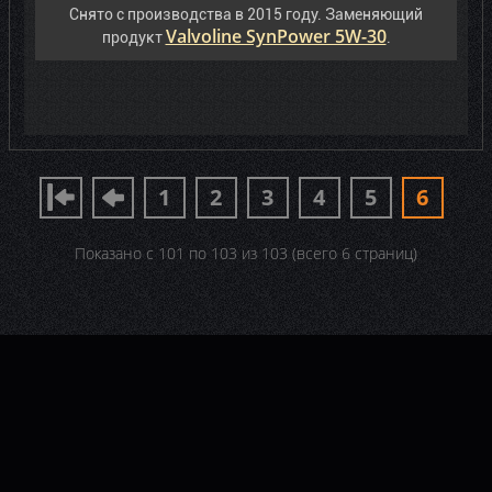
Снято с производства в 2015 году. Заменяющий
Valvoline SynPower 5W-30
продукт
.
1
2
3
4
5
6
Показано с 101 по 103 из 103 (всего 6 страниц)