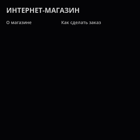
ИНТЕРНЕТ-МАГАЗИН
О магазине
Как сделать заказ
Доставка и оплата
Правила оплаты
Новости и статьи
Акции
Контакты
Свяжитесь с нами
Карта сайта
Мы работаем:
ПН-ПТ: 10:00 - 20:00
СБ: 10:00 - 19:00
ВС: 11:00 - 18:00
(812)
313-2585