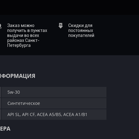
Заказ можно
Скидки для
получить в пунктах
постоянных
выдачи во всех
покупателей
районах Санкт-
Петербурга
НФОРМАЦИЯ
5w-30
Синтетическое
API SL, API CF, ACEA A5/B5, ACEA A1/B1
ЕРА