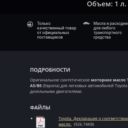
Объем:
1 л.
Только
Масла и расходн
качественный товар
для любого
от официальных
транспортного
поставщиков
средства
ПОДРОБНОСТИ
Оригинальное синтетическое
моторное масло T
A5/B5
(Европа) для легковых автомобилей Toyot
дизельными двигателями.
ФАЙЛЫ
Toyota. Декларация о соответстви
масло.
(926.74KB)