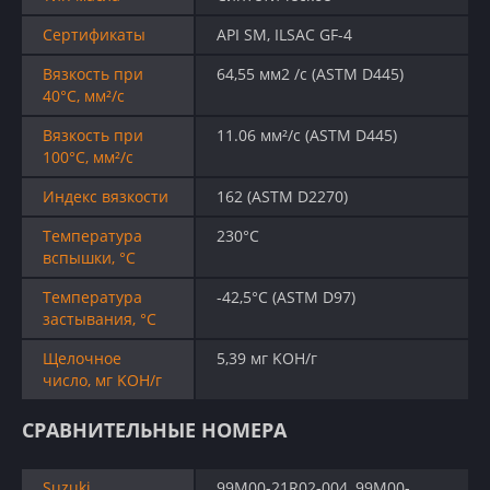
Сертификаты
API SM, ILSAC GF-4
Вязкость при
64,55 мм2 /c (ASTM D445)
40°C, мм²/с
Вязкость при
11.06 мм²/с (ASTM D445)
100°C, мм²/с
Индекс вязкости
162 (ASTM D2270)
Температура
230°C
вспышки, °C
Температура
-42,5°C (ASTM D97)
застывания, °C
Щелочное
5,39 мг KOH/г
число, мг KOH/г
СРАВНИТЕЛЬНЫЕ НОМЕРА
Suzuki
99M00-21R02-004, 99M00-