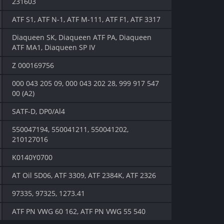
231603
ATF S1, ATF N-1, ATF M-111, ATF F1, ATF 3317
Diaqueen SK, Diaqueen ATF PA, Diaqueen
ATF MA1, Diaqueen SP IV
Z 000169756
000 043 205 09, 000 043 202 28, 999 917 547
00 (A2)
SATF-D, DP0/Al4
550047194, 550041211, 550041202,
210127016
K0140Y0700
AT Oil 5D06, ATF 3309, ATF 2384K, ATF 2326
97335, 97325, 1273.41
ATF PN VWG 60 162, ATF PN VWG 55 540