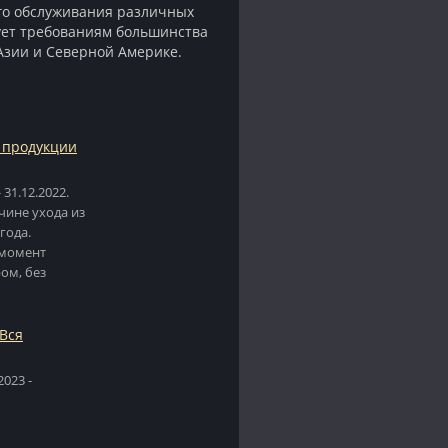
го обслуживания различных
ует требованиям большинства
Азии и Северной Америке.
 продукции
 31.12.2022.
чине ухода из
года.
 момент
ом, без
 Вся
023 -