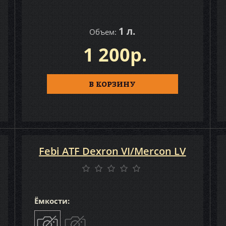
1 л.
Объем:
1 200р.
В КОРЗИНУ
Febi ATF Dexron VI/Mercon LV
Ёмкости: