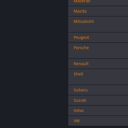
Maserati
Mazda
Mitsubishi
Peugeot
Porsche
Renault
Shell
Subaru
Suzuki
Volvo
VW