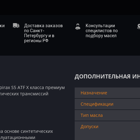
ики
Доставка заказов
Консультации
по Санкт-
специлистов по
Петербургу и в
подбору масел
регионы РФ
ДОПОЛНИТЕЛЬНАЯ И
irax S5 ATF X класса премиум
Назначение
атических трансмиссий
Спецификации
Тип масла
Допуски
 на основе синтетических
плуатационными