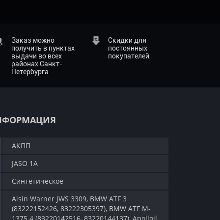
Заказ можно
Скидки для
получить в пунктах
постоянных
выдачи во всех
покупателей
районах Санкт-
Петербурга
НФОРМАЦИЯ
АКПП
JASO 1A
Синтетическое
Aisin Warner JWS 3309, BMW ATF 3
(83222152426, 83222305397), BMW ATF M-
1375.4 (83220142516, 83220144137), Apolloil