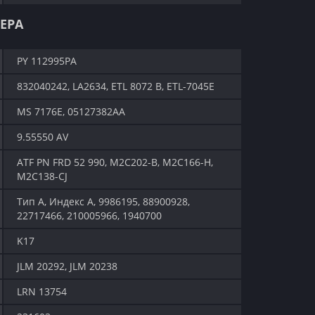
ЕРА
PY 112995PA
832040242, LA2634, ETL 8072 B, ETL-7045E
MS 7176E, 05127382AA
9.55550 AV
ATF PN FRD 52 990, M2C202-B, M2C166-H,
M2C138-CJ
Тип A, Индекс A, 9986195, 88900928,
22717466, 210005966, 1940700
K17
JLM 20292, JLM 20238
LRN 13754