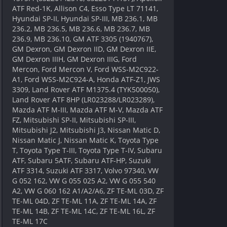
ATF Red-1K, Allison C4, Esso Type LT 71141,
Hyundai SP-II, Hyundai SP-III, MB 236.1, MB
236.2, MB 236.5, MB 236.6, MB 236.7, MB
236.9, MB 236.10, GM ATF 3305 (1940767),
GM Dexron, GM Dexron IID, GM Dexron IIE,
GM Dexron IIIH, GM Dexron IIIG, Ford
Mercon, Ford Mercon V, Ford WSS-M2C922-
A1, Ford WSS-M2C924-A, Honda ATF-Z1, JWS
3309, Land Rover ATF M1375.4 (TYK500050),
Land Rover ATF 8HP (LR023288/LR023289),
Mazda ATF M-III, Mazda ATF M-V, Mazda ATF
FZ, Mitsubishi SP-II, Mitsubishi SP-III,
Mitsubishi J2, Mitsubishi J3, Nissan Matic D,
Nissan Matic J, Nissan Matic K, Toyota Type
T, Toyota Type T-III, Toyota Type T-IV, Subaru
ATF, Subaru 5ATF, Subaru ATF-HP, Suzuki
ATF 3314, Suzuki ATF 3317, Volvo 97340, VW
G 052 162, VW G 055 025 A2, VW G 055 540
A2, VW G 060 162 A1/A2/A6, ZF TE-ML 03D, ZF
TE-ML 04D, ZF TE-ML 11A, ZF TE-ML 14A, ZF
TE-ML 14B, ZF TE-ML 14C, ZF TE-ML 16L, ZF
TE-ML 17C