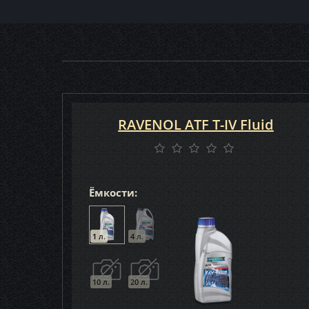
RAVENOL ATF T-IV Fluid
Ёмкости:
1 л.
4 л.
10 л.
20 л.