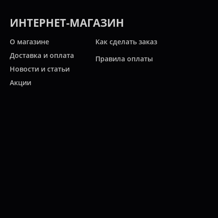
ИНТЕРНЕТ-МАГАЗИН
О магазине
Как сделать заказ
Доставка и оплата
Правила оплаты
Новости и статьи
Акции
Контакты
Свяжитесь с нами
Карта сайта
Мы работаем:
ПН-ПТ: 10:00 - 20:00
СБ: 10:00 - 19:00
ВС: 11:00 - 18:00
(812)
313-2585