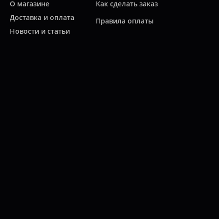
О магазине
Как сделать заказ
Доставка и оплата
Правила оплаты
Новости и статьи
Акции
Контакты
Свяжитесь с нами
Карта сайта
Мы работаем:
ПН-ПТ: 10:00 - 20:00
СБ: 10:00 - 19:00
ВС: 11:00 - 18:00
(812)
313-2585