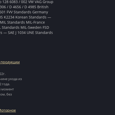
vo 128 6083 / 002 VW VAG Group
6 / D 4656 / D 4985 British
-601 FVV Standards Germany
JIS K2234 Korean Standards —
MIL Standards MIL-France
IL Standards MIL-Sweden FSD
s — SAE J 1034 UNE Standards
 продукции
22г.
чине ухода из
 года.
й момент
ом, без
 Моторное