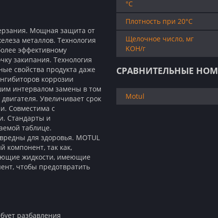
°C
Плотность при 20°C
ерзания. Мощная защита от
Щелочное число, мг
елеза металлов. Технология
KOH/г
более эффективному
чку закипания. Технология
ные свойства продукта даже
СРАВНИТЕЛЬНЫЕ НОМ
ингибиторов коррозии
шим интервалом замены в том
Motul
 двигателя. Увеличивает срок
и. Совместима с
и. Стандарты и
аемой таблице.
 вредны для здоровья. MOTUL
й компонент, так как,
ждающие жидкости, имеющие
нент, чтобы предотвратить
ебует разбавления