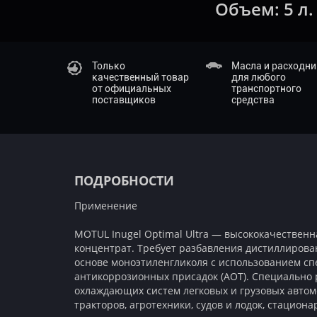
Объем:
5 л.
Только
Масла и расходн
качественный товар
для любого
от официальных
транспортного
поставщиков
средства
ПОДРОБНОСТИ
Применение
MOTUL Inugel Optimal Ultra — высококачествен
концентрат. Требует разбавления дистиллирова
основе моноэтиленгликоля с использованием с
антикоррозионных присадок (АОТ). Специально
охлаждающих систем легковых и грузовых автом
тракторов, агротехники, судов и лодок, стациона