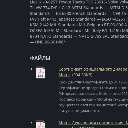
Liaz 61-0-0257 Toyota Toyota TSK 26016- Volvo Vol
TL-VW 774 D/F = G 12 ASTM Standards — ASTM D 330
Standards — BS 6580 French Standards — NFR 15
FVV Heft R443 Japanese Standards — JASO M325 / 
KSM 2142 MIL Standards MIL-Belgium BT-PS-606 A 
DCSEA 615/C MIL Standards MIL-Italy E/L-1415b M
8704 NATO Standards — NATO S-759 SAE Standard
— UNE 26-361-88/1
ФАЙЛЫ
Сертификат официального дилера
Motul
(994.56KB)
Срок действия сертификата до 31.12.20
Сертификат не продлен только по при
РФ представительства Motul после 2022
Поставки продукции Motul на текущи
осуществляются тем же дистрибьютор
статуса официального.
Motul. Декларация соответствия.