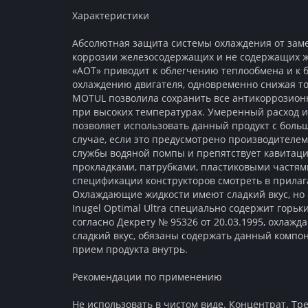
Характеристики
Абсолютная защита системы охлаждения от зам
коррозии железосодержащих и не содержащих ж
«АОТ» приводит к облегчению теплообмена и к 
охлаждению двигателя, одновременно снижая то
MOTUL позволила сохранить все антикоррозион
при высоких температурах. Умеренный расход 
позволяет использовать данный продукт с боль
случае, если это предусмотрено производителем
службы водяной помпы и препятствует кавитаци
прокладками, патрубками, пластиковыми частям
спецификации конструкторов смотреть в прилаг
Охлаждающие жидкости имеют сладкий вкус, но
Inugel Optimal Ultra специально содержит горьки
согласно Декрету № 95326 от 20.03.1995, охла
сладкий вкус, обязаны содержать данный компо
прием продукта внутрь.
Рекомендации по применению
Не использовать в чистом виде. Концентрат. Тр