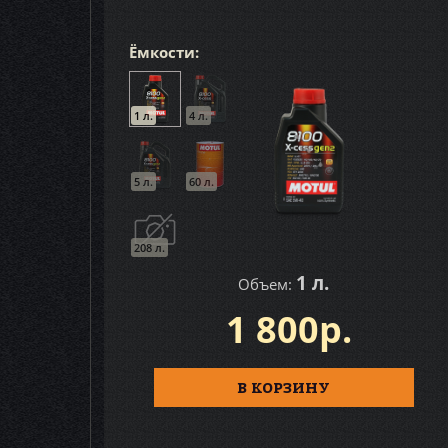
Ёмкости:
1 л.
4 л.
5 л.
60 л.
208 л.
1 л.
Объем:
1 800р.
В КОРЗИНУ