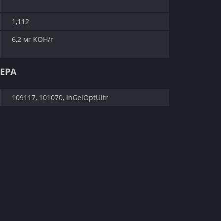
1,112
6,2 мг KOH/г
ЕРА
109117, 101070, InGelOptUltr