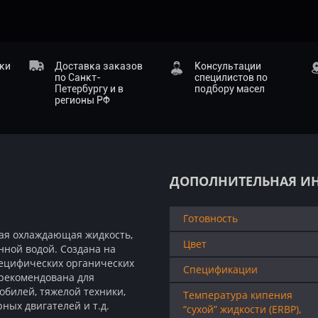
ики
Доставка заказов
Консультации
по Санкт-
специлистов по
Петербургу и в
подбору масел
регионы РФ
ДОПОЛНИТЕЛЬНАЯ И
Готовность
ная охлаждающая жидкость,
Цвет
нной водой. Создана на
пецифических органических
Спецификации
 рекомендована для
обилей, тяжелой техники,
Температура кипения
рных двигателей и т.д.
“сухой” жидкости (ERBP),