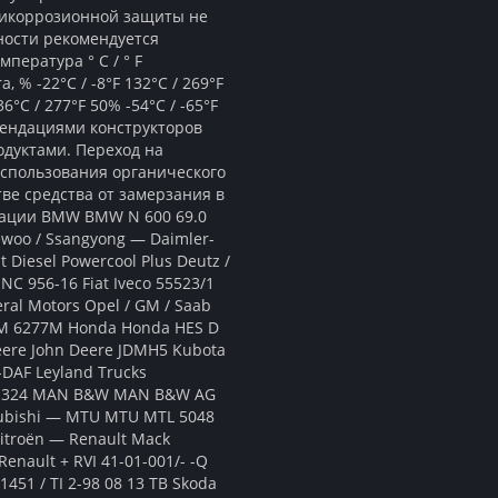
тикоррозионной защиты не
ности рекомендуется
пература ° C / ° F
a, % -22°C / -8°F 132°C / 269°F
36°C / 277°F 50% -54°C / -65°F
омендациями конструкторов
одуктами. Переход на
использования органического
тве средства от замерзания в
кации BMW BMW N 600 69.0
woo / Ssangyong — Daimler-
t Diesel Powercool Plus Deutz /
NC 956-16 Fiat Iveco 55523/1
ral Motors Opel / GM / Saab
GM 6277M Honda Honda HES D
eere John Deere JDMH5 Kubota
-DAF Leyland Trucks
AN 324 MAN B&W MAN B&W AG
subishi — MTU MTU MTL 5048
Citroёn — Renault Mack
enault + RVI 41-01-001/- -Q
451 / TI 2-98 08 13 TB Skoda