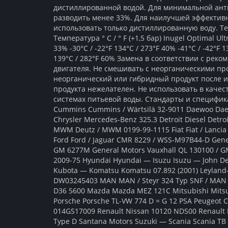
дистиллированной водой. Для минимальной ан
разводить менее 33%. Для наилучшей эффектив
использовать только дистиллированную воду. Тем
Температура ° C / ° F (+1,5 бар) Inugel Optimal Ultr
33% -30°C / -22°F 134°C / 273°F 40% -41°C / -42°F 1
139°C / 282°F 60% Замена в соответствии с рек
двигателя. Не смешивать с неорганическими пр
неорганический или гибридный продукт после 
продукта нежелателен. Не использовать в качес
системах питьевой воды. Стандарты и специфи
Cummins Cummins / Wärtsilä 32-9011 Daewoo Dae
Chrysler Mercedes-Benz 325.3 Detroit Diesel Detroi
MWM Deutz / MWM 0199-99-1115 Fiat Fiat / Lancia 
Ford Ford / Jaguar CMR 8229 / WSS-M97B44-D Gene
GM 6277M General Motors Vauxhall QL 130100 / 
2009-75 Hyundai Hyundai — Isuzu Isuzu — John D
Kubota — Komatsu Komatsu 07.892 (2001) Leyland
DW03245403 MAN MAN / Steyr 324 Typ SNF / M
D36 5600 Mazda Mazda MEZ 121C Mitsubishi Mit
Porsche Porsche TL-VW 774 D = G 12 PSA Peugeot 
014GS17009 Renault Nissan 10120 NDS00 Renault R
Type D Santana Motors Suzuki — Scania Scania TB 1