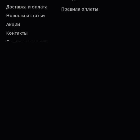
Доставка и оплата
Правила оплаты
Новости и статьи
Акции
Контакты
Свяжитесь с нами
Карта сайта
Мы работаем:
ПН-ПТ: 10:00 - 20:00
СБ: 10:00 - 19:00
ВС: 11:00 - 18:00
(812)
313-2585