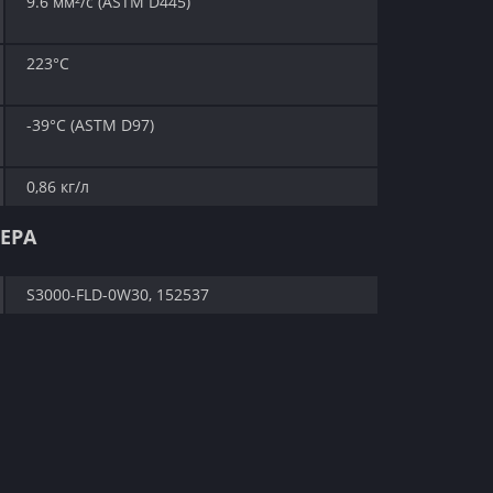
9.6 мм²/с (ASTM D445)
223°C
-39°C (ASTM D97)
0,86 кг/л
ЕРА
S3000-FLD-0W30, 152537