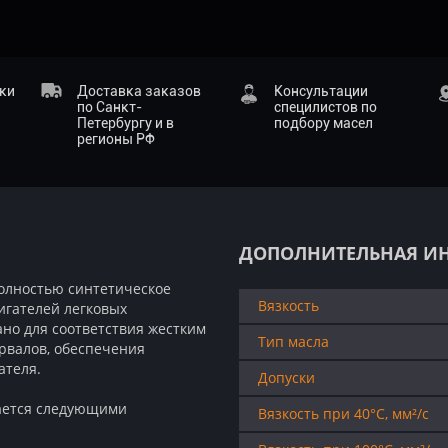
ики
Доставка заказов
Консультации
по Санкт-
специлистов по
Петербургу и в
подбору масел
регионы РФ
ДОПОЛНИТЕЛЬНАЯ И
полностью синтетическое
Вязкость
игателей легковых
ано для соответствия жестким
Тип масла
рвалов, обеспечения
ателя.
Допуски
чается следующими
Вязкость при 40°C, мм²/с