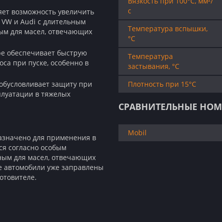
Вязкость при 100°C, мм²/
с
яет возможность увеличить
 VW и Audi с длительным
Температура вспышки,
ным для масел, отвечающих
°C
ре обеспечивает быструю
Температура
са при пуске, особенно в
застывания, °C
обусловливает защиту при
Плотность при 15°C
плуатации в тяжелых
СРАВНИТЕЛЬНЫЕ НОМ
Mobil
назначено для применения в
ся согласно особым
ным для масел, отвечающих
кие автомобили уже заправлены
отовителе.