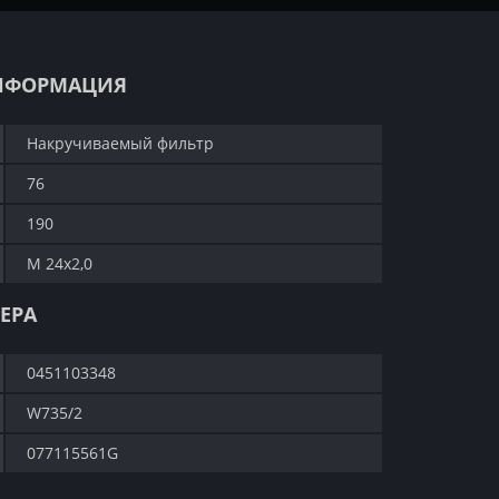
НФОРМАЦИЯ
Накручиваемый фильтр
76
190
M 24x2,0
ЕРА
0451103348
W735/2
077115561G