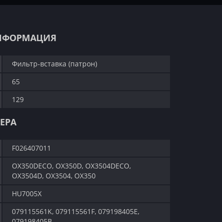
НФОРМАЦИЯ
Фильтр-вставка (патрон)
65
129
ЕРА
F026407011
OX350DECO, OX350D, OX3504DECO,
OX3504D, OX3504, OX350
HU7005X
079115561K, 079115561F, 079198405E,
079198405B