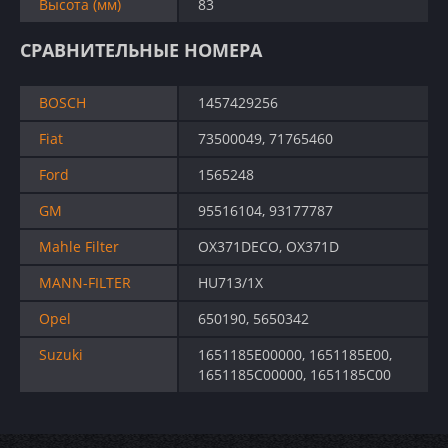
Высота (мм)
83
СРАВНИТЕЛЬНЫЕ НОМЕРА
BOSCH
1457429256
Fiat
73500049, 71765460
Ford
1565248
GM
95516104, 93177787
Mahle Filter
OX371DECO, OX371D
MANN-FILTER
HU713/1X
Opel
650190, 5650342
Suzuki
1651185E00000, 1651185E00,
1651185C00000, 1651185C00