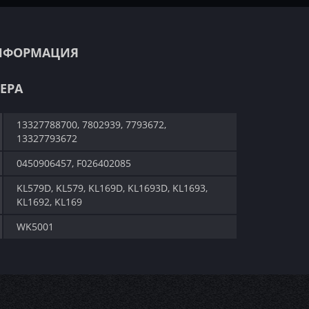
НФОРМАЦИЯ
ЕРА
13327788700, 7802939, 7793672,
13327793672
0450906457, F026402085
KL579D, KL579, KL169D, KL1693D, KL1693,
KL1692, KL169
WK5001