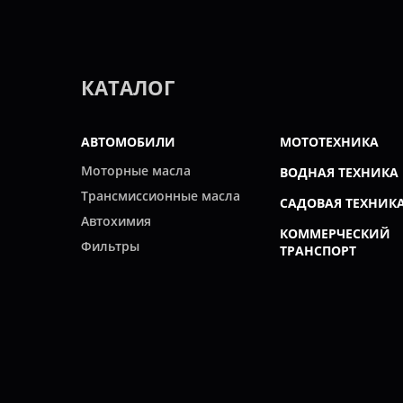
КАТАЛОГ
АВТОМОБИЛИ
МОТОТЕХНИКА
Моторные масла
ВОДНАЯ ТЕХНИКА
Трансмиссионные масла
САДОВАЯ ТЕХНИК
Автохимия
КОММЕРЧЕСКИЙ
Фильтры
ТРАНСПОРТ
Свечи
ПРОМЫШЛЕННОС
ВСЕ ПРОИЗВОДИТЕЛИ
© 2022 Интернет-магазин "Все масла".
Продажа автомасел, специальных жидкостей, автохимии, р