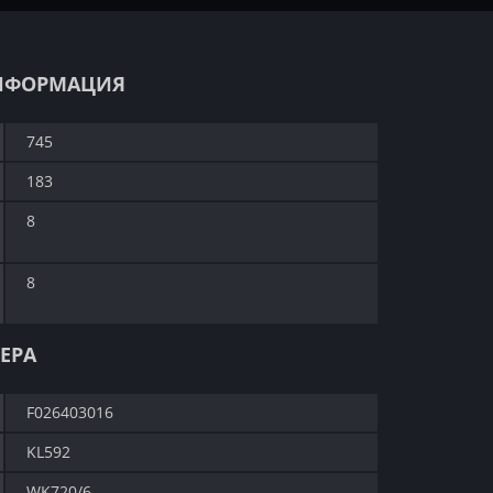
НФОРМАЦИЯ
745
183
8
8
ЕРА
F026403016
KL592
WK720/6