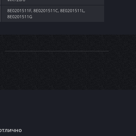
8E0201511F, 8E0201511C, 8E0201511L,
8E0201511G
 отлично