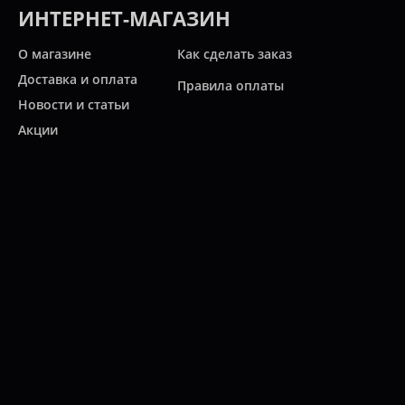
ИНТЕРНЕТ-МАГАЗИН
О магазине
Как сделать заказ
Доставка и оплата
Правила оплаты
Новости и статьи
Акции
Контакты
Свяжитесь с нами
Карта сайта
Мы работаем:
ПН-ПТ: 10:00 - 20:00
СБ: 10:00 - 19:00
ВС: 11:00 - 18:00
(812)
313-2585