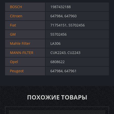
BOSCH
1987432188
Citroen
647984, 647960
Fiat
71754151, 55702456
GM
55702456
Mahle Filter
LA306
MANN-FILTER
CUK2243, CU2243
Opel
6808622
Peugeot
647984, 647961
ПОХОЖИЕ ТОВАРЫ