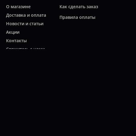
О магазине
Как сделать заказ
Доставка и оплата
Правила оплаты
Новости и статьи
Акции
Контакты
Свяжитесь с нами
Карта сайта
Мы работаем:
ПН-ПТ: 10:00 - 20:00
СБ: 10:00 - 19:00
ВС: 11:00 - 18:00
(812)
313-2585