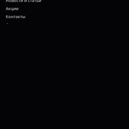
Новости и статьи
Акции
Контакты
Свяжитесь с нами
Карта сайта
Мы работаем:
ПН-ПТ: 10:00 - 20:00
СБ: 10:00 - 19:00
ВС: 11:00 - 18:00
(812)
313-2585
© 2022 Интернет-магазин "Все масла".
Продажа автомасел, специальных жидкостей, автохимии,
расходных материалов для автомобилей, коммерческой, мото и