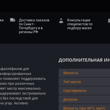
ики
Доставка заказов
Консультации
по Санкт-
специлистов по
Петербургу и в
подбору масел
регионы РФ
ДОПОЛНИТЕЛЬНАЯ И
льфаолефинов для
Вязкость
окофорсированных
ти позволяет поддерживать
Тип масла
азки при различных
ляет маслу максимально
Сертификаты
выдерживает экстремально
) без последствий для
Допуски
на угар. Активно
Вязкость при 40°C, мм²/с