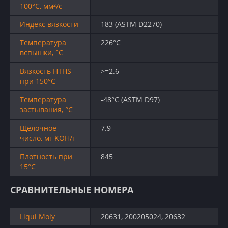
100°C, мм²/с
Индекс вязкости
183 (ASTM D2270)
Температура
226°C
вспышки, °C
Вязкость HTHS
>=2.6
при 150°С
Температура
-48°C (ASTM D97)
застывания, °C
Щелочное
7.9
число, мг KOH/г
Плотность при
845
15°C
СРАВНИТЕЛЬНЫЕ НОМЕРА
Liqui Moly
20631, 200205024, 20632