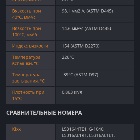
Вязкость при
98,1 мм2 /c (ASTM D445)
40°C, мм²/с
Вязкость при
14.6 мм²/с (ASTM D445)
100°C, мм²/с
Индекс вязкости
154 (ASTM D2270)
Температура
226°C
вспышки, °C
Температура
-39°C (ASTM D97)
застывания, °C
Плотность при
0,863 кг/л
15°C
СРАВНИТЕЛЬНЫЕ НОМЕРА
Kixx
L531644TE1, G-1040,
L5316AL1R1, L5316AL1E1,