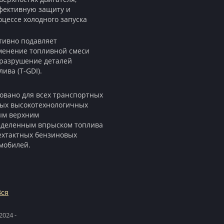
фективную защиту и
оцессе холодного запуска
тивно подавляет
менение топливной смеси
е разрушение деталей
ива (T-GDI).
вано для всех транспортных
ных высокотехнологичных
ным верхним
еделенным впрыском топлива
рехтактных бензиновых
омобилей.
Вся
2024 -