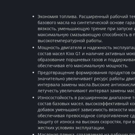
Экономия топлива. Расширенный рабочий т
базового масла на синтетической основе га
вязкость, уменьшающую трение при запуске
максимальную смазывающую способность в 
высокотемпературной работы.
Мощность двигателя и надежность эксплуата
состав масел Kixx G1 и наличие активных м
образование поршневых газов и поддерживаю
обеспечивая его максимальную мощность.
Предотвращение формирования продуктов ок
значительно увеличивает ресурс работы дви
интервала замены масла.Высокие антиокислит
летучесть увеличивают интервал замены мас
Износостойкость в расширенном диапазоне 
состав базовых масел, высокоэффективный к
добавок уменьшают зависимость вязкости мас
обеспечивая превосходное сопротивление сд
защиту от износа на высоких скоростях, при 
жестких условиях эксплуатации.
Масляная пленка, создаваемая на рабочих по