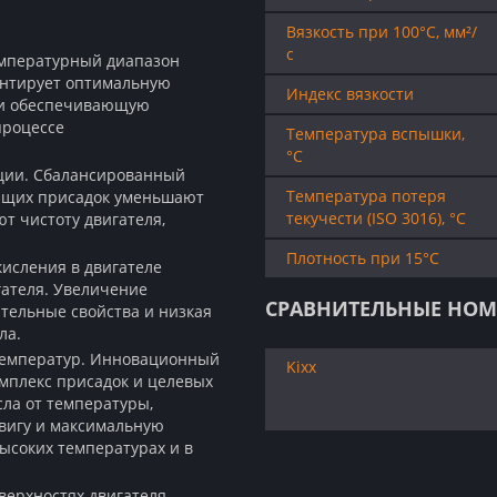
Вязкость при 100°C, мм²/
с
емпературный диапазон
рантирует оптимальную
Индекс вязкости
 и обеспечивающую
процессе
Температура вспышки,
°C
ции. Сбалансированный
Температура потеря
оющих присадок уменьшают
текучести (ISO 3016), °C
т чистоту двигателя,
Плотность при 15°C
исления в двигателе
гателя. Увеличение
СРАВНИТЕЛЬНЫЕ НОМ
ельные свойства и низкая
ла.
температур. Инновационный
Kixx
омплекс присадок и целевых
ла от температуры,
вигу и максимальную
высоких температурах и в
верхностях двигателя,