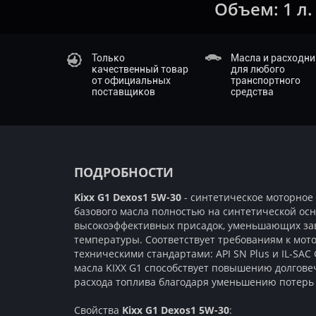
Объем:
1 л.
Только
Масла и расходн
качественный товар
для любого
от официальных
транспортного
поставщиков
средства
ПОДРОБНОСТИ
Kixx G1 Dexos1 5W-30
- синтетическое моторное 
базового масла полностью на синтетической ос
высокоэффективных присадок, уменьшающих зав
температуры. Соответствует требованиям к мото
техническими стандартами: API SN Plus и IL-SAC
масла KIXX G1 способствует повышению долгове
расхода топлива благодаря уменьшению потерь 
Свойства
Kixx G1 Dexos1 5W-30
: