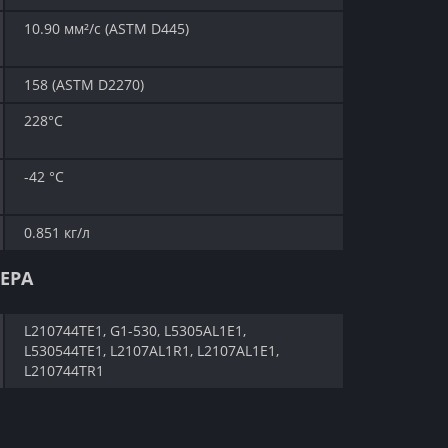
10.90 мм²/с (ASTM D445)
158 (ASTM D2270)
228°C
-42 °C
0.851 кг/л
ЕРА
L210744TE1, G1-530, L5305AL1E1,
L530544TE1, L2107AL1R1, L2107AL1E1,
L210744TR1