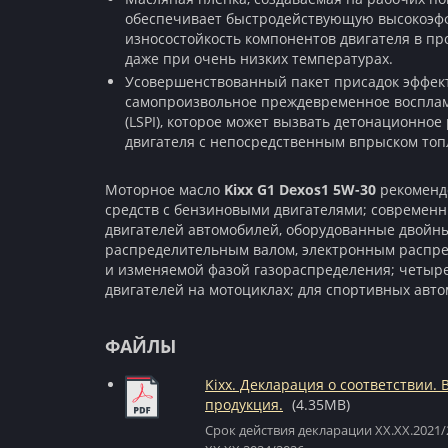
обеспечивает быстродействующую высокоэф
износостойкость компонентов двигателя в пр
даже при очень низких температурах.
Усовершенствованный пакет присадок эффек
самопроизвольное преждевременное воспла
(LSPI), которое может вызвать детонационно
двигателя с непосредственным впрыском топл
Моторное масло
Kixx G1 Dexos1 5W-30
рекомендо
средств с бензиновыми двигателями; современ
двигателей автомобилей, оборудованные двой
распределительным валом, электронным распр
и изменяемой фазой газораспределения; четы
двигателей на мотоциклах; для спортивных авт
ФАЙЛЫ
Kixx. Декларация о соответствии. 
продукция.
(4.35MB)
Срок действия декларации XX.XX.2021/