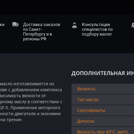
ики
Доставка заказов
Консультации
по Санкт-
специлистов по
Петербургу и в
подбору масел
регионы РФ
ДОПОЛНИТЕЛЬНАЯ И
масло изготавливается из
Вязкость
нове с добавлением комплекса
исимость вязкости от
Тип масла
рному маслу в соответствии с
 GF-5. Применение моторного
Сертификаты
чности двигателя и экономии
на трение.
Допуски
Вязкость при 40°C, мм²/с