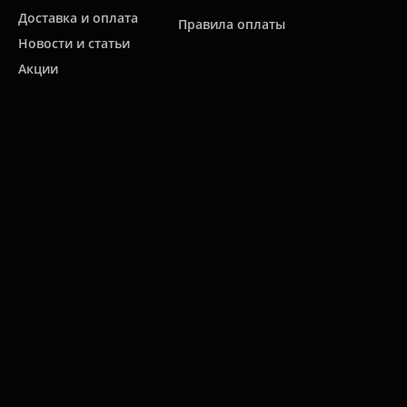
Доставка и оплата
Правила оплаты
Новости и статьи
Акции
Контакты
Свяжитесь с нами
Карта сайта
Мы работаем:
ПН-ПТ: 10:00 - 20:00
СБ: 10:00 - 19:00
ВС: 11:00 - 18:00
(812)
313-2585