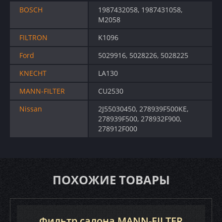
BOSCH
1987432058, 1987431058,
M2058
FILTRON
K1096
Ford
5029916, 5028226, 5028225
KNECHT
LA130
MANN-FILTER
CU2530
Nissan
2J55030450, 278939F500KE,
278939F500, 278932F900,
278912F000
ПОХОЖИЕ ТОВАРЫ
Фильтр салона MANN-FILTER