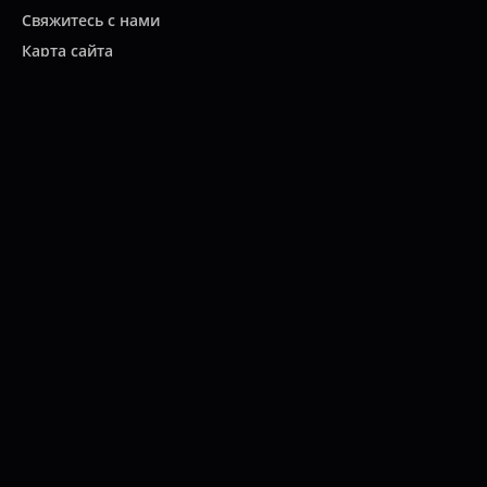
Свяжитесь с нами
Карта сайта
Мы работаем:
ПН-ПТ: 10:00 - 20:00
СБ: 10:00 - 19:00
ВС: 11:00 - 18:00
(812)
313-2585
© 2022 Интернет-магазин "Все масла".
Продажа автомасел, специальных жидкостей, автохимии,
расходных материалов для автомобилей, коммерческой, мото и
другой техники.