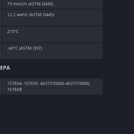
73 mm2/s (ASTM D445)
12.2 мм²/с (ASTM D445)
210°C
-60°C (ASTM D97)
ЕРА
157E6A, 157E5F, 4637370060-4637370090,
157E6B