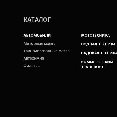
КАТАЛОГ
АВТОМОБИЛИ
МОТОТЕХНИКА
Моторные масла
ВОДНАЯ ТЕХНИКА
Трансмиссионные масла
САДОВАЯ ТЕХНИК
Автохимия
КОММЕРЧЕСКИЙ
Фильтры
ТРАНСПОРТ
Свечи
ПРОМЫШЛЕННОС
ВСЕ ПРОИЗВОДИТЕЛИ
© 2022 Интернет-магазин "Все масла".
Продажа автомасел, специальных жидкостей, автохимии, р