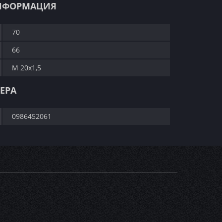
НФОРМАЦИЯ
70
66
M 20x1,5
ЕРА
0986452061