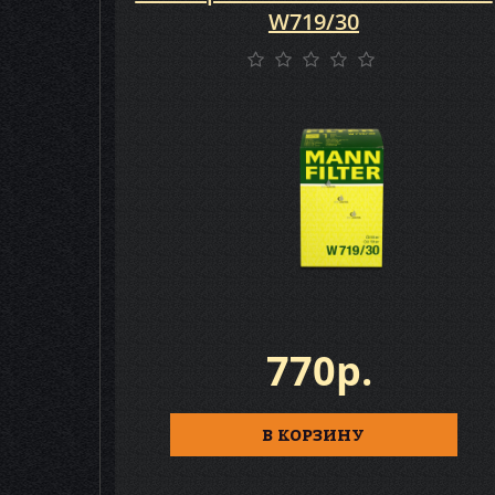
W719/30
770р.
В КОРЗИНУ