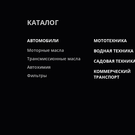
КАТАЛОГ
АВТОМОБИЛИ
МОТОТЕХНИКА
Моторные масла
ВОДНАЯ ТЕХНИКА
Трансмиссионные масла
САДОВАЯ ТЕХНИК
Автохимия
КОММЕРЧЕСКИЙ
Фильтры
ТРАНСПОРТ
Свечи
ПРОМЫШЛЕННОС
ВСЕ ПРОИЗВОДИТЕЛИ
© 2022 Интернет-магазин "Все масла".
Продажа автомасел, специальных жидкостей, автохимии, р