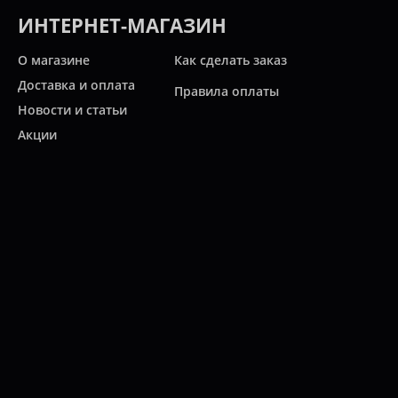
ИНТЕРНЕТ-МАГАЗИН
О магазине
Как сделать заказ
Доставка и оплата
Правила оплаты
Новости и статьи
Акции
Контакты
Свяжитесь с нами
Карта сайта
Мы работаем:
ПН-ПТ: 10:00 - 20:00
СБ: 10:00 - 19:00
ВС: 11:00 - 18:00
(812)
313-2585