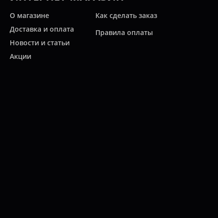
О магазине
Как сделать заказ
Доставка и оплата
Правила оплаты
Новости и статьи
Акции
Контакты
Свяжитесь с нами
Карта сайта
Мы работаем:
ПН-ПТ: 10:00 - 20:00
СБ: 10:00 - 19:00
ВС: 11:00 - 18:00
(812)
313-2585