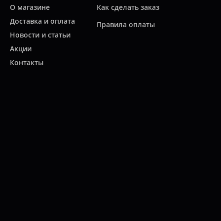
О магазине
Как сделать заказ
Доставка и оплата
Правила оплаты
Новости и статьи
Акции
Контакты
Свяжитесь с нами
Карта сайта
Мы работаем:
ПН-ПТ: 10:00 - 20:00
СБ: 10:00 - 19:00
ВС: 11:00 - 18:00
(812)
313-2585