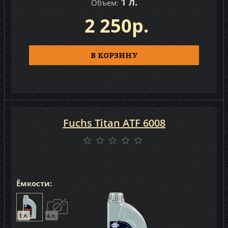
1 л.
Объем:
2 250р.
В КОРЗИНУ
Fuchs Titan ATF 6008
Ёмкости:
1 л.
4 л.