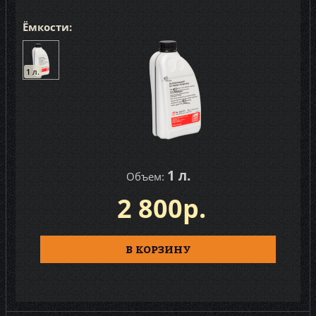
Motorcraft (7)
Ёмкости:
Motul (17)
Neste (8)
1 л.
NGN (4)
Nissan (14)
Oil Right (1)
Pentosin (3)
1 л.
Объем:
Petro-Canada (3)
2 800р.
Petronas (1)
Polymerium (8)
В КОРЗИНУ
Ravenol (48)
Rowe (7)
Shell (18)