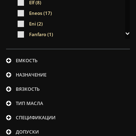
Elf (8)
Eneos (17)
Eni (2)
Fanfaro (1)
Febi (18)
Ford (7)
ЕМКОСТЬ
Fuchs (23)
НАЗНАЧЕНИЕ
Gazpromneft (1)
GM (3)
ВЯЗКОСТЬ
Havoline (2)
ТИП МАСЛА
Honda (17)
СПЕЦИФИКАЦИИ
Hyundai (18)
Idemitsu (16)
ДОПУСКИ