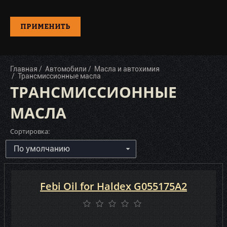
Kixx (10)
Kroon-Oil (5)
ПРИМЕНИТЬ
Liqui Moly (21)
LIVCAR (1)
Главная
Автомобили
Масла и автохимия
Трансмиссионные масла
MAG1 (1)
ТРАНСМИССИОННЫЕ
Mannol (12)
МАСЛА
Mazda (3)
Сортировка:
Mercedes-Benz (8)
Mitasu (7)
Mitsubishi (13)
Febi Oil for Haldex G055175A2
Mobil (14)
Mobil (USA) (4)
Mopar (9)