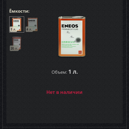
Motorcraft (7)
Ёмкости:
Motul (17)
Neste (8)
1 л.
4 л.
NGN (4)
Nissan (14)
20 л.
Oil Right (1)
Pentosin (3)
1 л.
Объем:
Petro-Canada (3)
Petronas (1)
Нет в наличии
Polymerium (8)
Ravenol (48)
Rowe (7)
Shell (18)