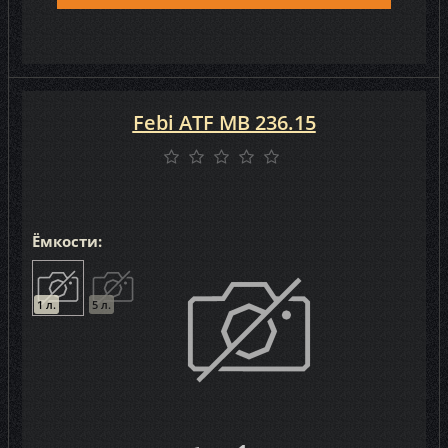
Febi ATF MB 236.15
Ёмкости:
1 л.
5 л.