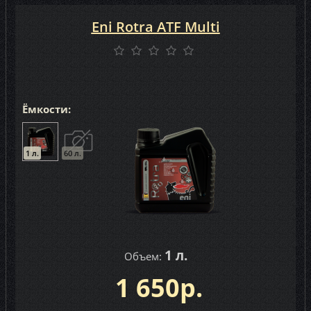
Subaru (5)
Eni Rotra ATF Multi
Suprotec (1)
Totachi (14)
Total (12)
Ёмкости:
Toyota (20)
Valvoline (12)
1 л.
60 л.
Volvo (3)
VW (10)
X-Oil (1)
Xenum (7)
1 л.
Объем:
ZF (3)
1 650р.
ZIC (15)