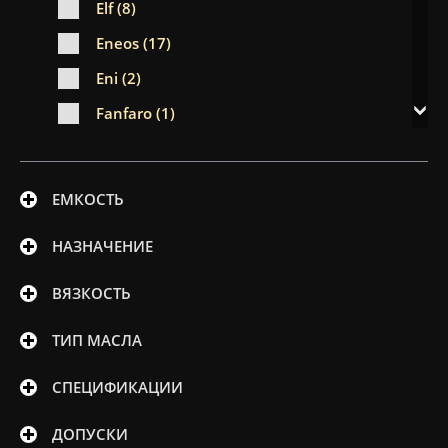
Elf (8)
Eneos (17)
Eni (2)
Fanfaro (1)
Febi (18)
Ford (7)
ЕМКОСТЬ
Fuchs (23)
НАЗНАЧЕНИЕ
Gazpromneft (1)
GM (3)
ВЯЗКОСТЬ
Havoline (2)
ТИП МАСЛА
Honda (17)
СПЕЦИФИКАЦИИ
Hyundai (18)
Idemitsu (16)
ДОПУСКИ