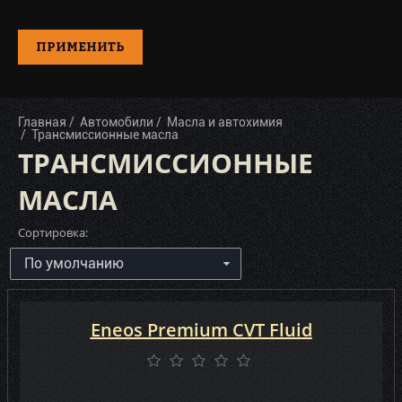
Kixx (10)
Kroon-Oil (5)
ПРИМЕНИТЬ
Liqui Moly (21)
LIVCAR (1)
Главная
Автомобили
Масла и автохимия
Трансмиссионные масла
MAG1 (1)
ТРАНСМИССИОННЫЕ
Mannol (12)
МАСЛА
Mazda (3)
Сортировка:
Mercedes-Benz (8)
Mitasu (7)
Mitsubishi (13)
Eneos Premium CVT Fluid
Mobil (14)
Mobil (USA) (4)
Mopar (9)