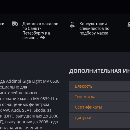
ики
Доставка заказов
Консультации
по Санкт-
специлистов по
Петербургу и в
подбору масел
регионы РФ
ДОПОЛНИТЕЛЬНАЯ И
а Addinol Giga Light MV 0530
Вязкость
пециально для
игателей легковых
Тип масла
зование масла MV 0539 LL в
 и оснащенных фильтром
Сертификаты
VW, Audi, SEAT, Skoda, за
и (DPF), выпущенных до 2006
Допуски
PF), выпущенных до 2008 года
Benz, за исключением