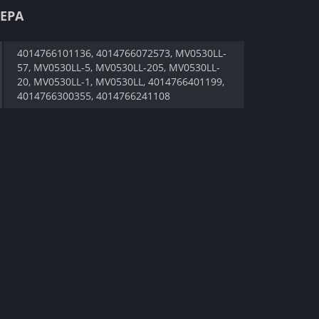
ЕРА
4014766101136, 4014766072573, MV0530LL-
57, MV0530LL-5, MV0530LL-205, MV0530LL-
20, MV0530LL-1, MV0530LL, 4014766401199,
4014766300355, 4014766241108