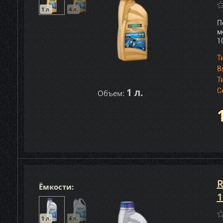
1 л.
4 л.
П
м
1
Т
В
Т
1 л.
С
Объем:
R
Ёмкости:
1
1 л.
4 л.