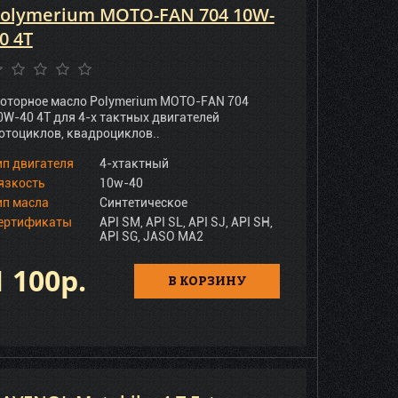
olymerium MOTO-FAN 704 10W-
0 4T
оторное масло Polymerium MOTO-FAN 704
0W-40 4T для 4-х тактных двигателей
отоциклов, квадроциклов..
ип двигателя
4-хтактный
язкость
10w-40
ип масла
Синтетическое
ертификаты
API SM, API SL, API SJ, API SH,
API SG, JASO MA2
1 100р.
В КОРЗИНУ