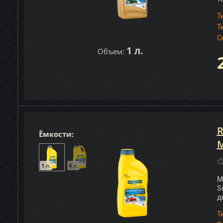
Т
Т
С
1 л.
Объем:
R
Ёмкости:
M
1 л.
4 л.
М
S
д
Т