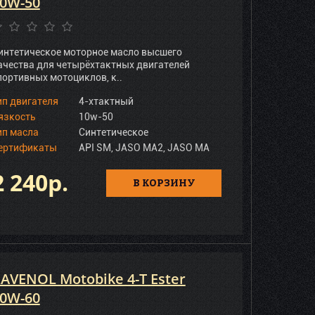
0W-50
интетическое моторное масло высшего
ачества для четырёхтактных двигателей
портивных мотоциклов, к..
ип двигателя
4-хтактный
язкость
10w-50
ип масла
Синтетическое
ертификаты
API SM, JASO MA2, JASO MA
2 240р.
В КОРЗИНУ
AVENOL Motobike 4-T Ester
0W-60