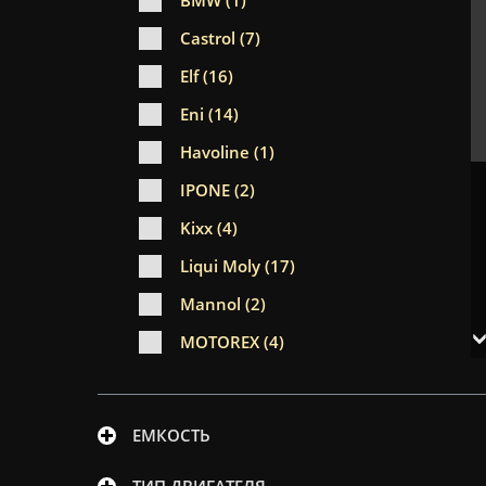
BMW (1)
Castrol (7)
Elf (16)
Eni (14)
Havoline (1)
IPONE (2)
Kixx (4)
Liqui Moly (17)
Mannol (2)
MOTOREX (4)
Motul (38)
Neste (3)
ЕМКОСТЬ
Polymerium (4)