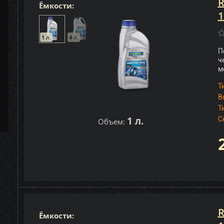
R
Ёмкости:
1
1 л.
4 л.
П
ч
м
Т
В
Т
1 л.
С
Объем:
R
Ёмкости: