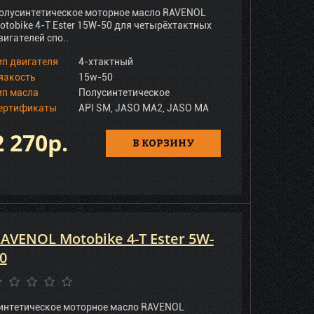
олусинтетическое моторное масло RAVENOL
otobike 4-T Ester 15W-50 для четырёхтактных
вигателей спо..
ип двигателя
4-хтактный
язкость
15w-50
ип масла
Полусинтетическое
ертификаты
API SM, JASO MA2, JASO MA
2 270р.
В КОРЗИНУ
AVENOL Motobike 4-T Ester 5W-
0
интетическое моторное масло RAVENOL