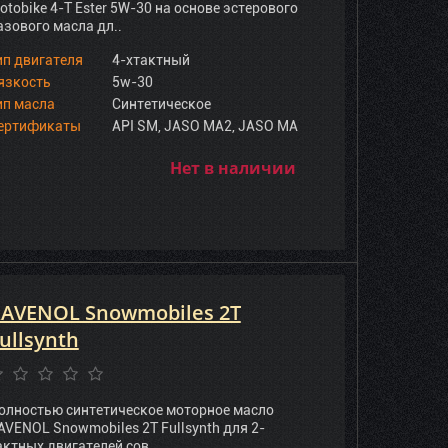
otobike 4-T Ester 5W-30 на основе эстерового
азового масла дл..
ип двигателя
4-хтактный
язкость
5w-30
ип масла
Синтетическое
ертификаты
API SM, JASO MA2, JASO MA
Нет в наличии
AVENOL Snowmobiles 2T
ullsynth
олностью синтетическое моторное масло
AVENOL Snowmobiles 2T Fullsynth для 2-
актных двигателей сов..