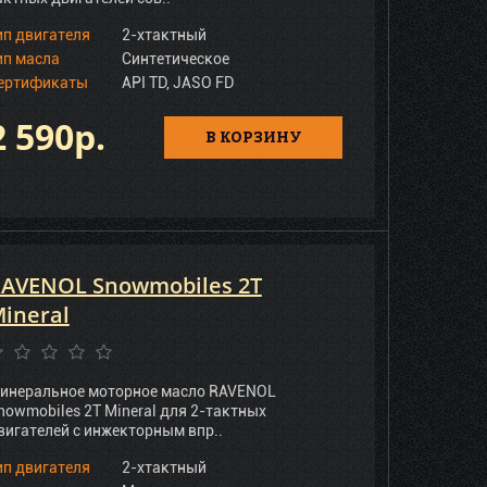
ип двигателя
2-хтактный
ип масла
Синтетическое
ертификаты
API ТD, JASO FD
2 590р.
В КОРЗИНУ
AVENOL Snowmobiles 2T
ineral
инеральное моторное масло RAVENOL
nowmobiles 2T Mineral для 2-тактных
вигателей с инжекторным впр..
ип двигателя
2-хтактный