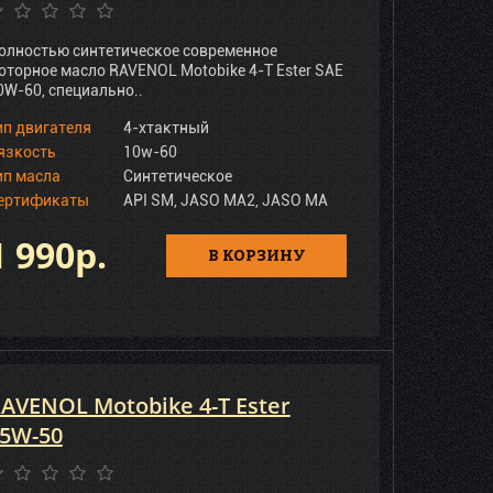
олностью синтетическое современное
оторное масло RAVENOL Motobike 4-T Ester SAE
0W-60, специально..
ип двигателя
4-хтактный
язкость
10w-60
ип масла
Синтетическое
ертификаты
API SM, JASO MA2, JASO MA
1 990р.
В КОРЗИНУ
AVENOL Motobike 4-T Ester
5W-50