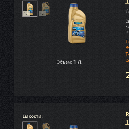
1
1 л.
4 л.
С
к
с
Т
В
Т
1 л.
С
Объем:
R
Ёмкости:
1