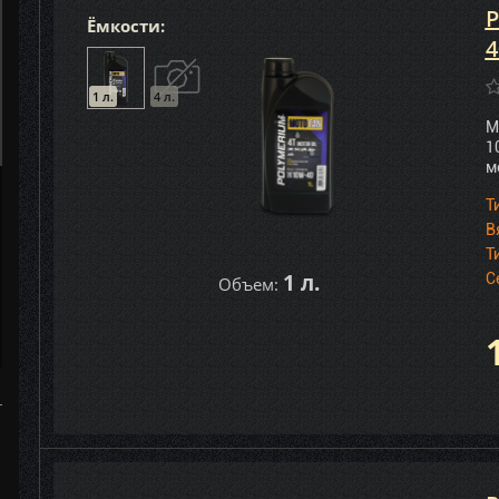
P
Ёмкости:
4
1 л.
4 л.
М
1
м
Т
В
Т
1 л.
С
Объем: