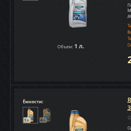
П
M
д
Т
В
Т
1 л.
С
Объем:
R
Ёмкости:
3
1 л.
4 л.
С