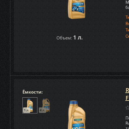
M
б
Т
В
Т
1 л.
С
Объем:
R
Ёмкости:
F
1 л.
4 л.
П
R
т