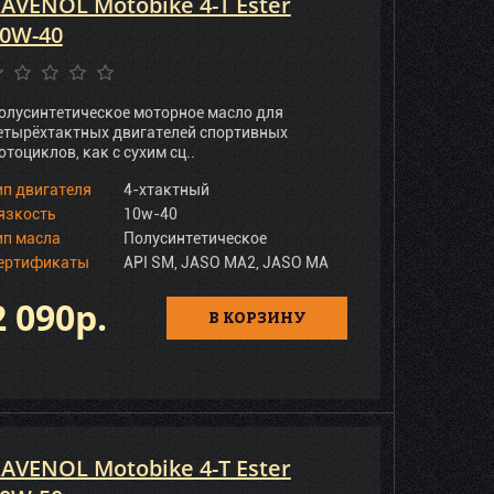
AVENOL Motobike 4-T Ester
0W-40
олусинтетическое моторное масло для
етырёхтактных двигателей спортивных
отоциклов, как с сухим сц..
ип двигателя
4-хтактный
язкость
10w-40
ип масла
Полусинтетическое
ертификаты
API SM, JASO MA2, JASO MA
2 090р.
В КОРЗИНУ
AVENOL Motobike 4-T Ester