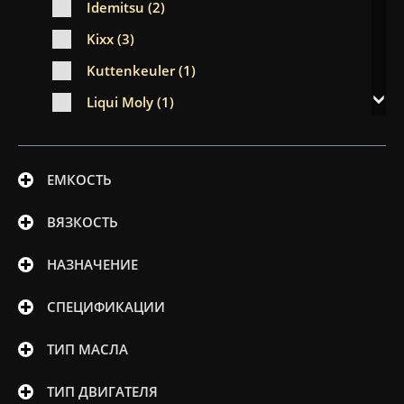
Idemitsu (2)
Kixx (3)
Kuttenkeuler (1)
Liqui Moly (1)
Mobil (11)
Motul (4)
ЕМКОСТЬ
Neste (7)
ВЯЗКОСТЬ
Petro-Canada (4)
Ravenol (2)
НАЗНАЧЕНИЕ
Shell (9)
СПЕЦИФИКАЦИИ
Teboil (2)
ТИП МАСЛА
Totachi (3)
Total (9)
ТИП ДВИГАТЕЛЯ