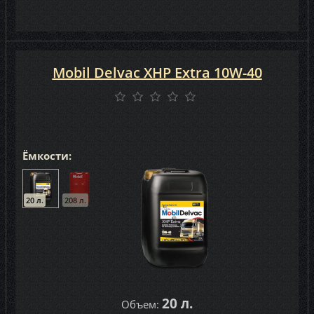
Mobil Delvac XНР Еxtra 10W-40
Ёмкости:
20 л.
208 л.
20 л.
Объем: