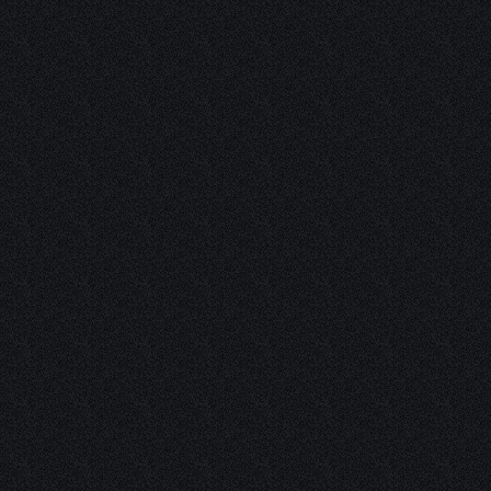
Shell (2)
Total (3)
Toyota (3)
Valvoline (4)
Volvo (1)
VW (2)
Лукойл (4)
Полярник (1)
Тосол-синтез (2)