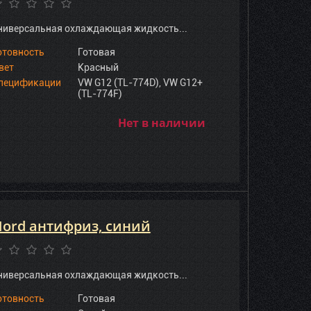
ниверсальная охлаждающая жидкость...
отовность
Готовая
вет
Красный
пецификации
VW G12 (TL-774D), VW G12+
(TL-774F)
Нет в наличии
ord антифриз, синий
ниверсальная охлаждающая жидкость...
отовность
Готовая