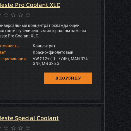
este Pro Coolant XLC
ниверсальный концентрат охлаждающей
идкости с увеличенным интервалом замены
este Pro Coolant XLC..
отовность
Концентрат
вет
Красно-фиолетовый
пецификации
VW G12+ (TL-774F), MAN 324
SNF, MB 325.3
В КОРЗИНУ
este Special Coolant