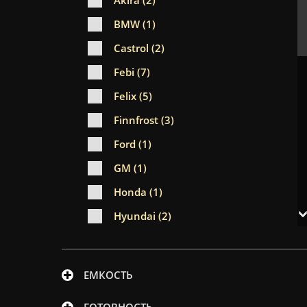
Akira (2)
BMW (1)
Castrol (2)
Febi (7)
Felix (5)
Finnfrost (3)
Ford (1)
GM (1)
Honda (1)
Hyundai (2)
Kuttenkeuler (3)
Liqui Moly (5)
ЕМКОСТЬ
Mannol (2)