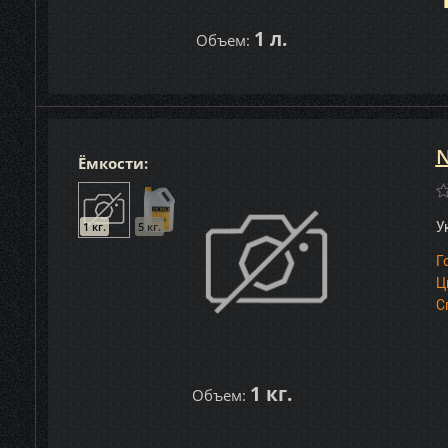
1 л.
Объем:
N
Ёмкости:
1 кг.
5 кг.
У
Г
Ц
С
1 кг.
Объем: