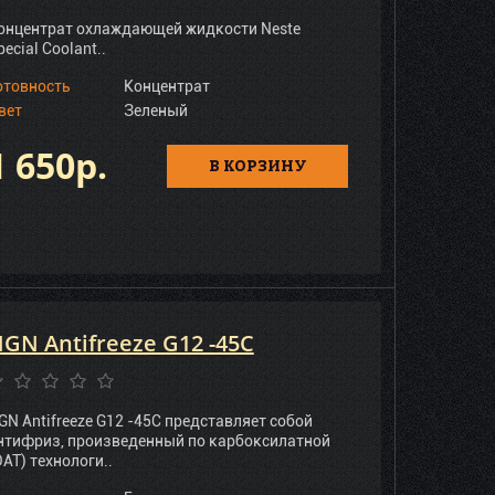
онцентрат охлаждающей жидкости Neste
pecial Coolant..
отовность
Концентрат
вет
Зеленый
1 650р.
В КОРЗИНУ
GN Antifreeze G12 -45C
GN Antifreeze G12 -45C представляет собой
нтифриз, произведенный по карбоксилатной
OAT) технологи..