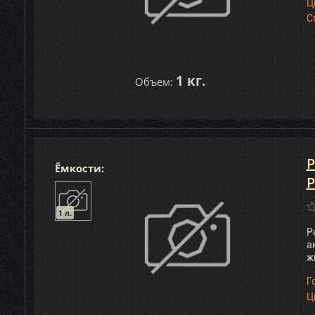
Ц
С
1 кг.
Объем:
P
Ёмкости:
P
1 л.
P
а
ж
Г
Ц