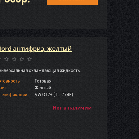
ord антифриз, желтый
ниверсальная охлаждающая жидкость...
отовность
Готовая
вет
Желтый
пецификации
VW G12+ (TL-774F)
Нет в наличии