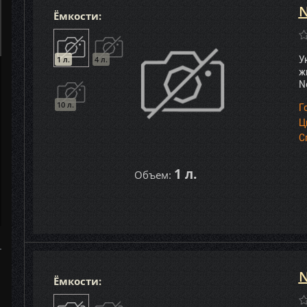
N
Ёмкости:
1 л.
4 л.
У
ж
N
10 л.
Г
Ц
С
1 л.
Объем:
N
Ёмкости: