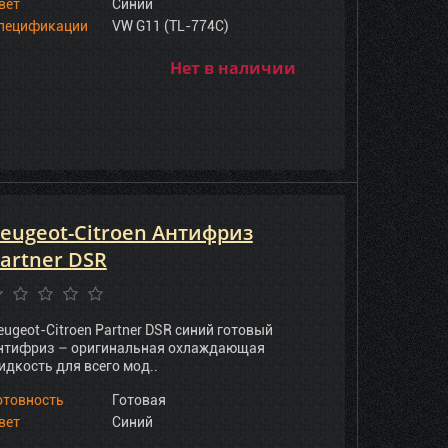
вет
Синий
пецификации
VW G11 (TL-774C)
Нет в наличии
eugeot-Citroen Антифриз
artner DSR
eugeot-Citroen Partner DSR синий готовый
нтифриз – оригинальная охлаждающая
идкость для всего мод..
отовность
Готовая
вет
Синий