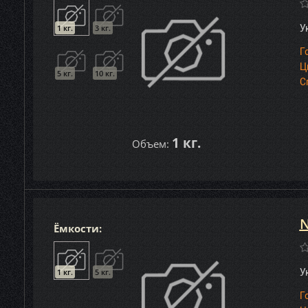
1 кг.
3 кг.
У
Г
Ц
5 кг.
10 кг.
С
1 кг.
Объем:
N
Ёмкости:
1 кг.
5 кг.
У
Г