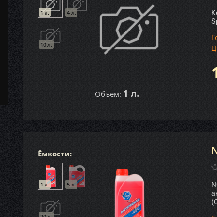
1 л.
4 л.
К
S
Г
10 л.
Ц
1 л.
Объем:
N
Ёмкости:
1 л.
5 л.
N
а
(
20 л.