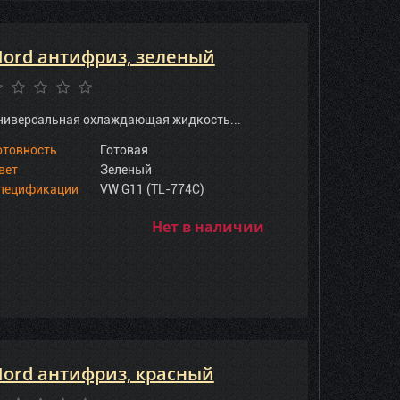
ord антифриз, зеленый
ниверсальная охлаждающая жидкость...
отовность
Готовая
вет
Зеленый
пецификации
VW G11 (TL-774C)
Нет в наличии
ord антифриз, красный