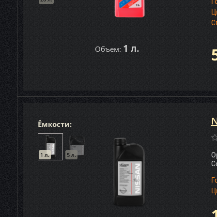
Г
Ц
С
1 л.
Объем:
N
Ёмкости:
1 л.
5 л.
О
C
Г
Ц