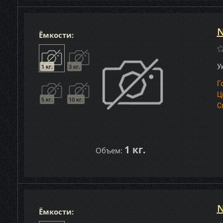
N
Ёмкости:
1 кг.
3 кг.
У
Г
Ц
5 кг.
10 кг.
С
1 кг.
Объем:
N
Ёмкости: