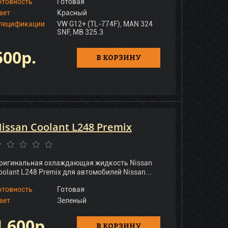
отовность
Готовая
вет
Красный
пецификации
VW G12+ (TL-774F), MAN 324
SNF, MB 325.3
500р.
В КОРЗИНУ
issan Coolant L248 Premix
ригинальная охлаждающая жидкость Nissan
oolant L248 Premix для автомобилей Nissan...
отовность
Готовая
вет
Зеленый
1 600р.
В КОРЗИНУ