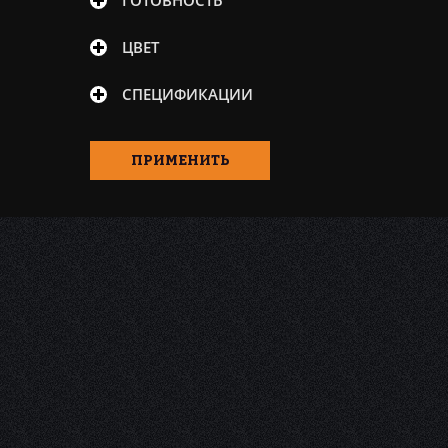
ГОТОВНОСТЬ
Mercedes-Benz (2)
Meyle (4)
ЦВЕТ
Mitasu (2)
СПЕЦИФИКАЦИИ
Mitsubishi (2)
Mobil (2)
ПРИМЕНИТЬ
Motul (12)
Neste (2)
NGN (1)
Nissan (1)
Nord (4)
Peugeot (1)
Ravenol (6)
Renault (1)